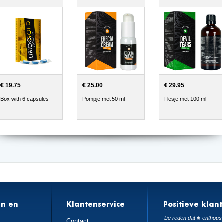
€ 19.75
€ 25.00
€ 29.95
Box with 6 capsules
Pompje met 50 ml
Flesje met 100 ml
en en
Klantenservice
Positieve klan
n
'De reden dat ik enthousi
Contact