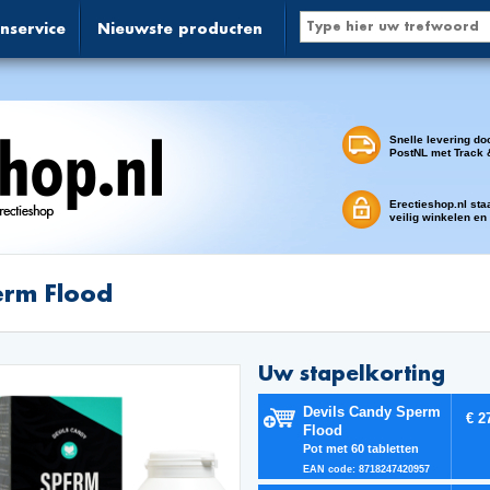
nservice
Nieuwste producten
Snelle levering do
PostNL met Track 
Erectieshop.nl sta
veilig winkelen en
rm Flood
Uw stapelkorting
Devils Candy Sperm
€ 2
Flood
Pot met 60 tabletten
EAN code: 8718247420957