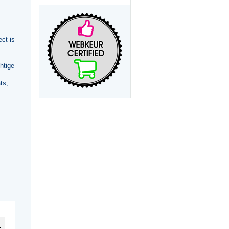
ct is
htige
ts,
 Tears