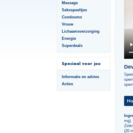
Massage
Seksspeeltjes
Condooms
Vrouw
Lichaamsverzorging
Energie
Superdeals
Speciaal voor jou
Dev
Sper
Informatie en advies
sperm
Acties
sperm
Ingre
mg),
Zink
(20 