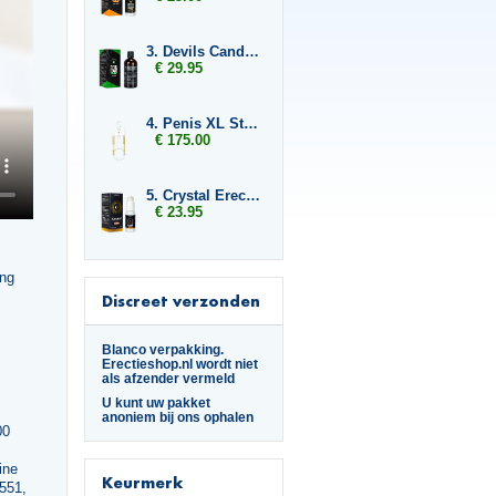
3. Devils Candy Devil Tears
€ 29.95
4. Penis XL Stretcher
€ 175.00
5. Crystal Erection
€ 23.95
ing
Discreet verzonden
Blanco verpakking.
Erectieshop.nl wordt niet
als afzender vermeld
U kunt uw pakket
anoniem bij ons ophalen
00
,
ine
Keurmerk
551,