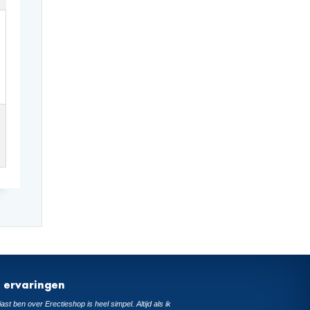
t ervaringen
ast ben over Erectieshop is heel simpel. Altijd als ik