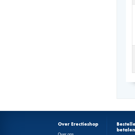
Over Erectieshop
Bestell
betale
Over ons