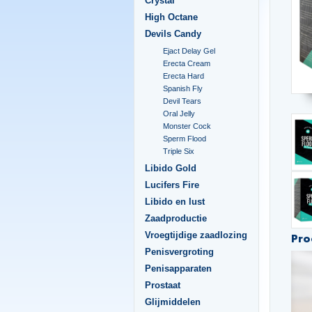
Crystal
High Octane
Devils Candy
Ejact Delay Gel
Erecta Cream
Erecta Hard
Spanish Fly
Devil Tears
Oral Jelly
Monster Cock
Sperm Flood
Triple Six
Libido Gold
Lucifers Fire
Libido en lust
Zaadproductie
Vroegtijdige zaadlozing
Pro
Penisvergroting
Penisapparaten
Prostaat
Glijmiddelen