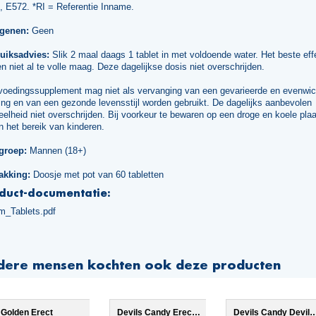
, E572. *RI = Referentie Inname.
rgenen:
Geen
uiksadvies:
Slik 2 maal daags 1 tablet in met voldoende water. Het beste effe
n niet al te volle maag. Deze dagelijkse dosis niet overschrijden.
voedingssupplement mag niet als vervanging van een gevarieerde en evenwic
ng en van een gezonde levensstijl worden gebruikt. De dagelijks aanbevolen
elheid niet overschrijden. Bij voorkeur te bewaren op een droge en koele plaa
n het bereik van kinderen.
groep:
Mannen (18+)
akking:
Doosje met pot van 60 tabletten
duct-documentatie:
m_Tablets.pdf
dere mensen kochten ook deze producten
Golden Erect
Devils Candy Erecta Cream
Devils Candy Devil