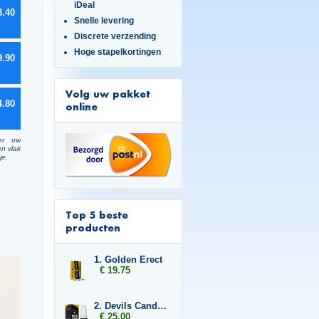
iDeal
3.40
Snelle levering
Discrete verzending
Hoge stapelkortingen
9.90
Volg uw pakket
4.80
online
er uw
en vlak
je.
Top 5 beste
producten
1. Golden Erect
€ 19.75
2. Devils Candy Erecta Cream
€ 25.00