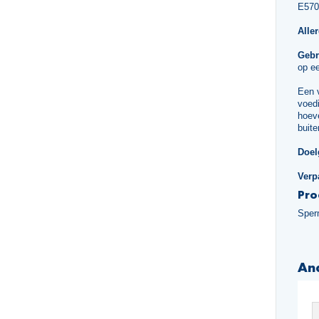
E570
Alle
Gebr
op ee
Een 
voedi
hoeve
buite
Doel
Verp
Pro
Sper
An