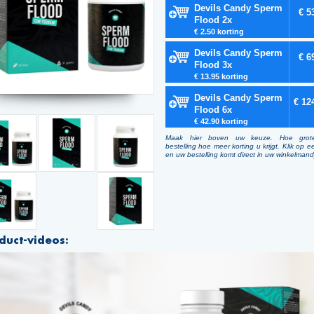
Devils Candy Sperm
€ 5
Flood 2x
€ 2.50 korting
Devils Candy Sperm
€ 6
Flood 3x
€ 13.95 korting
Devils Candy Sperm
€ 12
Flood 6x
€ 42.90 korting
Maak hier boven uw keuze. Hoe grot
bestelling hoe meer korting u krijgt. Klik op e
en uw bestelling komt direct in uw winkelmand
duct-videos: