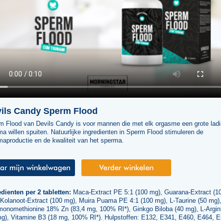
ils Candy Sperm Flood
m Flood van Devils Candy is voor mannen die met elk orgasme een grote lad
a willen spuiten. Natuurlijke ingredienten in Sperm Flood stimuleren de
aproductie en de kwaliteit van het sperma.
dienten per 2 tabletten:
Maca-Extract PE 5:1 (100 mg), Guarana-Extract (1
 Kolanoot-Extract (100 mg), Muira Puama PE 4:1 (100 mg), L-Taurine (50 mg)
monomethionine 18% Zn (83,4 mg, 100% RI*), Ginkgo Biloba (40 mg), L-Argin
mg), Vitamine B3 (18 mg, 100% RI*). Hulpstoffen: E132, E341, E460, E464, E