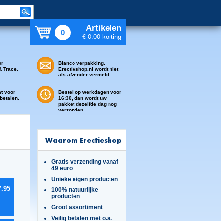
Artikelen
0
€ 0.00 korting
or
Blanco verpakking.
& Trace.
Erectieshop.nl wordt niet
als afzender vermeld.
at voor
Bestel op werkdagen voor
 betalen.
16:30, dan wordt uw
pakket dezelfde dag nog
verzonden.
Waarom Erectieshop
Gratis verzending vanaf
49 euro
Unieke eigen producten
7.95
100% natuurlijke
producten
Groot assortiment
Veilig betalen met o.a.