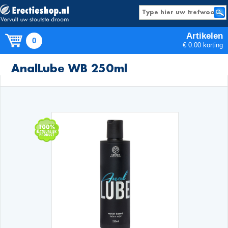
Artikelen
0
€ 0.00 korting
Producten
AnalLube WB 250ml