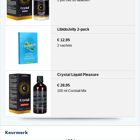
LibidoJelly 2-pack
€ 12.95
2 sachets
Crystal Liquid Pleasure
€ 28.95
100 ml Cocktail Mix
Keurmerk