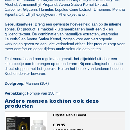
Alcohol, Aminomethyl Propanol, Avena Sativa Kernel Extract,
Carbomer, Glycerin, Humulus Lupulus Cone Extract, Limonene, Mentha
Piperita Oil, Ethylhexylglycerin, Phenoxyethanol.
Gebruiksadvies:
Breng een gewenste hoeveelheid aan op de intieme
zones. Dit product is makkelijk uitsmeerbaar en heeft een dik en
glijdend textuur. De combinatie van natuurlijke extracten, waaronder
Laureth-9 en Avena Sativa Kernel, zorgen voor een verzorgende
werking en geven zo een licht verkoelend effect. Het product zorgt voor
meer comfort en genot tijdens anale seksuele activiteiten.
Test voorafgaand aan regelmatig gebruik het glijmiddel uit door een
klein beetje aan te brengen op de onderarm. Bij een allergische reactie
direct stoppen met het gebruik. Buiten het bereik van kinderen houden.
Koel en donker bewaren.
Doelgroep:
Mannen (18+)
Verpakking:
Pompje van 150 ml
Andere mensen kochten ook deze
producten
Crystal Penis Boost
€ 39.95
1 pot met 60 tabletten