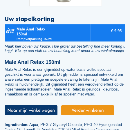
Uw stapelkorting
Male Anal Relax
€ 9.95
150ml
Pompverpakking 150ml
Maak hier boven uw keuze. Hoe groter uw bestelling hoe meer korting u
krijgt. Klik op een vlak en uw bestelling komt direct in uw winkelmandje.
Male Anal Relax 150ml
Male Anal Relax is een glijmiddel op water basis welke speciaal
geschikt is voor anaal gebruik. Dit glijmiddel is speciaal ontwikkeld om
anale seks een prettige en soepele ervaring te laten zijn. Male Anal
Relax is huidvriendelijk. Dit glijmiddel heeft een verdovend effect op de
ingesmeerde lichaamsdelen. Male Anal Relax is geurloos, kleurloos,
smaakloos en is gemakkelijk af te spoelen met water.
Ingredienten:
Aqua, PEG-7 Glyceryl Cocoate, PEG-40 Hydrogenated
Castor Oil, Laureth-9, Acrylates/C10-30 Alkyl Acrylate Crosspolymer,