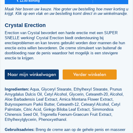
€ 12.00 korting
Maak hier boven uw keuze. Hoe groter uw bestelling hoe meer korting u
krijgt. Klik op een vlak en uw bestelling komt direct in uw winkelmandje.
Crystal Erection
Erection van Crystal bevordert een harde erectie met een SUPER
SNELLE werking! Crystal Erection biedt ondersteuning bij
erectieproblemen en kan tevens gebruikt worden door mannen die hun
erectie extra willen bevorderen. De creme stimuleert van buitenaf de
doorbloeding naar de penis waardoor het mogelijk is een stevigere
erectie te krijgen.
Ingredienten:
Aqua, Glyceryl Stearate, Ethylhexyl Stearate, Prunus
Amygdalus Dulcis Oil, Cetyl Alcohol, Glycerin, Ceteareth-20, Alcohol,
Aloe Barbadensis Leaf Extract, Arnica Montana Flower Extract,
Butyrospermum Parkii Butter, Ceteareth-12, Cetearyl Alcohol, Cetyl
Palmitate, Citric Acid, Ginkgo Biloba Leaf Extract, Simmondsia
Chinensis Seed Oil, Trigonella Foenum-Graecum Fruit Extract,
Ethylhexylglycerin, Phenoxyethanol.
Gebruiksadvies:
Breng de creme aan op de gehele penis en masseer