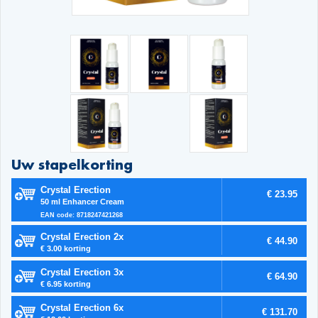
Uw stapelkorting
Crystal Erection
€ 23.95
50 ml Enhancer Cream
EAN code: 8718247421268
Crystal Erection 2x
€ 44.90
€ 3.00 korting
Crystal Erection 3x
€ 64.90
€ 6.95 korting
Crystal Erection 6x
€ 131.70