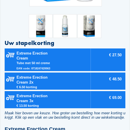
Uw stapelkorting
Extreme Erection
€ 27.50
Cream
Tube met 50 ml creme
EAN code: 8718247420063
Extreme Erection
€ 48.50
Cream 2x
€ 6.50 korting
Extreme Erection
€ 69.00
Cream 3x
€ 13.50 korting
Maak hier boven uw keuze. Hoe groter uw bestelling hoe meer korting u
krijgt. Klik op een vlak en uw bestelling komt direct in uw winkelmandje.
Extreme Erection Cream