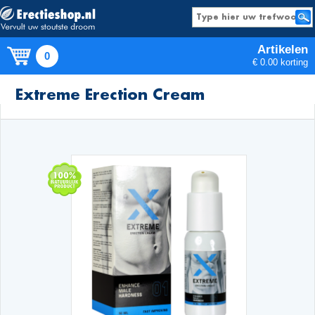
Artikelen
0
€ 0.00 korting
Producten
Extreme Erection Cream