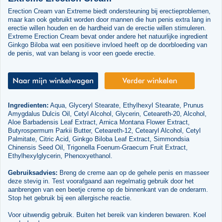
Erection Cream van Extreme biedt ondersteuning bij erectieproblemen,
maar kan ook gebruikt worden door mannen die hun penis extra lang in
erectie willen houden en de hardheid van de erectie willen stimuleren.
Extreme Erection Cream bevat onder andere het natuurlijke ingredient
Ginkgo Biloba wat een positieve invloed heeft op de doorbloeding van
de penis, wat van belang is voor een goede erectie.
Ingredienten:
Aqua, Glyceryl Stearate, Ethylhexyl Stearate, Prunus
Amygdalus Dulcis Oil, Cetyl Alcohol, Glycerin, Ceteareth-20, Alcohol,
Aloe Barbadensis Leaf Extract, Arnica Montana Flower Extract,
Butyrospermum Parkii Butter, Ceteareth-12, Cetearyl Alcohol, Cetyl
Palmitate, Citric Acid, Ginkgo Biloba Leaf Extract, Simmondsia
Chinensis Seed Oil, Trigonella Foenum-Graecum Fruit Extract,
Ethylhexylglycerin, Phenoxyethanol.
Gebruiksadvies:
Breng de creme aan op de gehele penis en masseer
deze stevig in. Test voorafgaand aan regelmatig gebruik door het
aanbrengen van een beetje creme op de binnenkant van de onderarm.
Stop het gebruik bij een allergische reactie.
Voor uitwendig gebruik. Buiten het bereik van kinderen bewaren. Koel