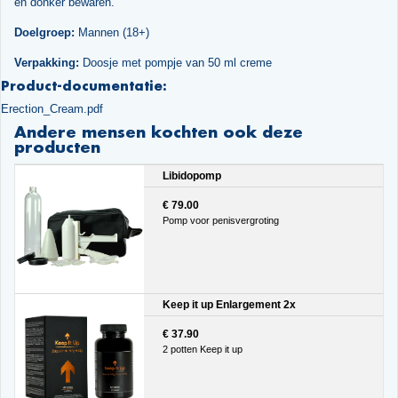
en donker bewaren.
Doelgroep:
Mannen (18+)
Verpakking:
Doosje met pompje van 50 ml creme
Product-documentatie:
Erection_Cream.pdf
Andere mensen kochten ook deze
producten
Libidopomp
€ 79.00
Pomp voor penisvergroting
Keep it up Enlargement 2x
€ 37.90
2 potten Keep it up