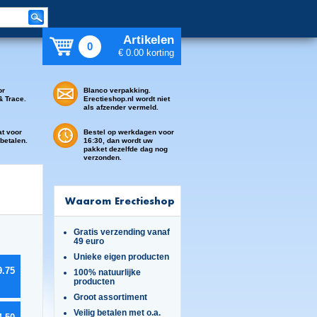
Artikelen
0
€ 0.00 korting
or
Blanco verpakking.
& Trace.
Erectieshop.nl wordt niet
als afzender vermeld.
at voor
Bestel op werkdagen voor
 betalen.
16:30, dan wordt uw
pakket dezelfde dag nog
verzonden.
Waarom Erectieshop
Gratis verzending vanaf
49 euro
Unieke eigen producten
9.75
100% natuurlijke
producten
Groot assortiment
Veilig betalen met o.a.