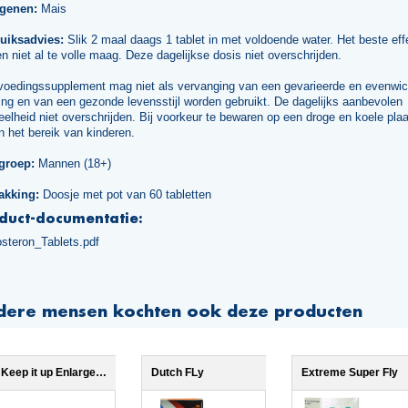
rgenen:
Mais
uiksadvies:
Slik 2 maal daags 1 tablet in met voldoende water. Het beste effe
n niet al te volle maag. Deze dagelijkse dosis niet overschrijden.
voedingssupplement mag niet als vervanging van een gevarieerde en evenwic
ng en van een gezonde levensstijl worden gebruikt. De dagelijks aanbevolen
elheid niet overschrijden. Bij voorkeur te bewaren op een droge en koele plaa
n het bereik van kinderen.
groep:
Mannen (18+)
akking:
Doosje met pot van 60 tabletten
duct-documentatie:
osteron_Tablets.pdf
dere mensen kochten ook deze producten
Keep it up Enlargement 3x
Dutch FLy
Extreme Super Fly