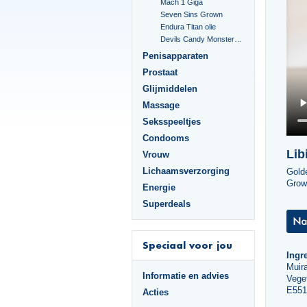
Mach 1 Giga
Seven Sins Grown
Endura Titan olie
Devils Candy Monster Cock
Penisapparaten
Prostaat
Glijmiddelen
Massage
Seksspeeltjes
Condooms
Lib
Vrouw
Lichaamsverzorging
Golde
Grow 
Energie
Superdeals
Speciaal voor jou
Ingre
Muir
Informatie en advies
Veget
E551
Acties