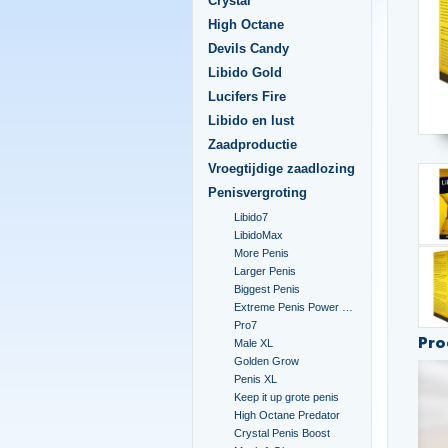
Crystal
High Octane
Devils Candy
Libido Gold
Lucifers Fire
Libido en lust
Zaadproductie
Vroegtijdige zaadlozing
Penisvergroting
Libido7
LibidoMax
More Penis
Larger Penis
Biggest Penis
Extreme Penis Power Cream
Pro7
Pro
Male XL
Golden Grow
Penis XL
Keep it up grote penis
High Octane Predator
Crystal Penis Boost