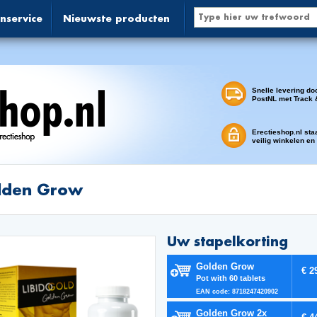
nservice
Nieuwste producten
Snelle levering do
PostNL met Track 
Erectieshop.nl sta
veilig winkelen en
lden Grow
Uw stapelkorting
Golden Grow
€ 2
Pot with 60 tablets
EAN code: 8718247420902
Golden Grow 2x