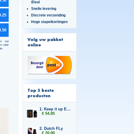
4.50
iDeal
Snelle levering
9.25
Discrete verzending
Hoge stapelkortingen
8.50
Volg uw pakket
er uw
online
en vlak
je.
Top 5 beste
producten
1. Keep it up Enlargement 3x
€ 54.85
2. Dutch FLy
€ 20.00