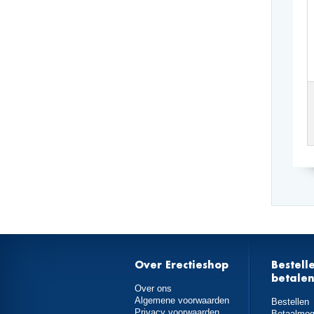
Over Erectieshop
Bestell
betale
Over ons
Algemene voorwaarden
Bestellen
Privacy voorwaarden
Betaalmog