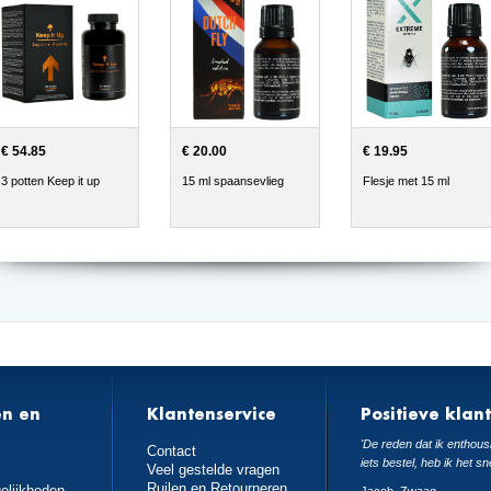
€ 54.85
€ 20.00
€ 19.95
3 potten Keep it up
15 ml spaansevlieg
Flesje met 15 ml
en en
Klantenservice
Positieve klan
n
'De reden dat ik enthousi
Contact
iets bestel, heb ik het sn
Veel gestelde vragen
Ruilen en Retourneren
elijkheden
Jacob, Zwaag