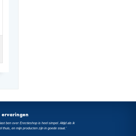
t ervaringen
ast ben over Erectieshop is heel simpel. Altijd als ik
el thuis, en mijn producten zijn in goede staat.'