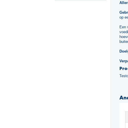
Alle
Gebr
op ee
Een 
voedi
hoeve
buite
Doel
Verp
Pro
Test
An