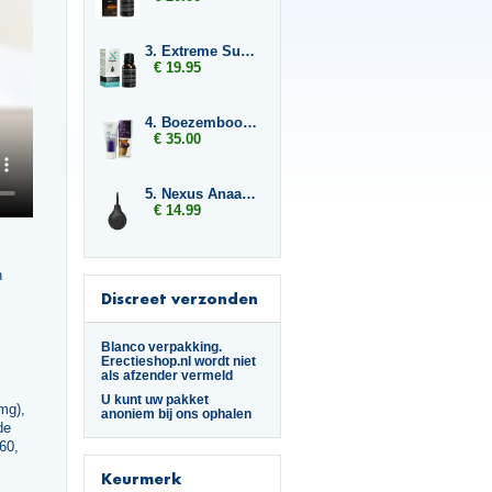
3. Extreme Super Fly
€ 19.95
4. Boezembooster
€ 35.00
5. Nexus Anaal Douche
€ 14.99
n
Discreet verzonden
Blanco verpakking.
Erectieshop.nl wordt niet
als afzender vermeld
U kunt uw pakket
 mg),
anoniem bij ons ophalen
de
60,
Keurmerk